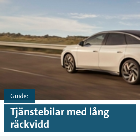
Hoppa till innehåll
Hoppa till sidfoten
Guide:
Tjänstebilar med lång
räckvidd