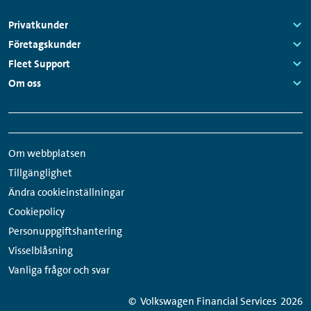
Sidfotsmeny
Privatkunder
Links:
Företagskunder
Links:
Fleet Support
Links:
Om oss
Links:
Snabbmeny
Sociala
sidfot
medier-
Om webbplatsen
länkar
Tillgänglighet
Ändra cookieinställningar
Cookiepolicy
Personuppgiftshantering
Visselblåsning
Vanliga frågor och svar
© Volkswagen Financial Services
2026