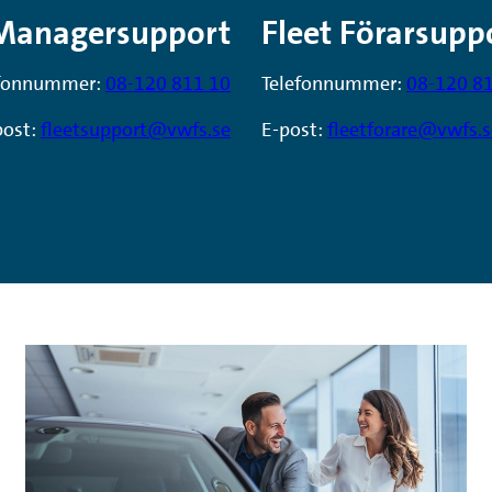
 Managersupport
Fleet Förarsupp
efonnummer:
08-120 811 10
Telefonnummer:
08-120 8
post:
fleetsupport@vwfs.se
E-post:
fleetforare@vwfs.s