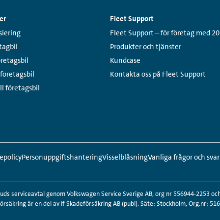
er
Fleet Support
Links:
siering
Fleet Support – för företag med 20
tagbil
Produkter och tjänster
öretagsbil
Kundcase
 företagsbil
Kontakta oss på Fleet Support
ll företagsbil
epolicy
Personuppgiftshantering
Visselblåsning
Vanliga frågor och svar
s serviceavtal genom Volkswagen Service Sverige AB, org nr 556944-2253 och b
säkring är en del av If Skadeförsäkring AB (publ). Säte: Stockholm, Org.nr: 