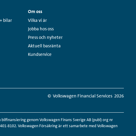
Om oss
Links:
+ bilar
Vilka vi är
Jobba hos oss
Press och nyheter
Aktuell basränta
Kundservice
© Volkswagen Financial Services
2026
ilfinansiering genom Volkswagen Finans Sverige AB (publ) org nr
516401-8102. Volkswagen Försäkring är ett samarbete med Volkswagen