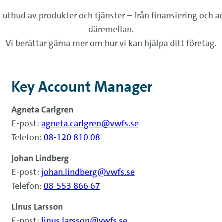
t utbud av produkter och tjänster – från finansiering och a
däremellan.
Vi berättar gärna mer om hur vi kan hjälpa ditt företag.
Key Account Manager
Agneta Carlgren
E-post:
agneta.carlgren@vwfs.se
Telefon:
08-120 810 08
Johan Lindberg
E-post:
johan.lindberg@vwfs.se
Telefon:
08-553 866 67
Linus Larsson
E-post:
linus.larsson@vwfs.se