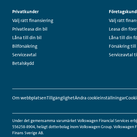
Sidfotsmeny
Privatkunder
Företagskund
Links:
Links:
Välj rätt finansiering
Välj rätt finan
Privatleasa din bil
Leasa din före
Låna till din bil
Låna till din f
Bilförsäkring
Försäkring till
Serviceavtal
Serviceavtal ti
Betalskydd
Snabbmeny
Sociala
sidfot
medier-
Om webbplatsen
Tillgänglighet
Ändra cookieinställningar
Cooki
länkar
Under det gemensamma varumärket Volkswagen Financial Services erbjud
556258-8904, helägt dotterbolag inom Volkswagen Group. Volkswagen För
Finans Sverige AB.