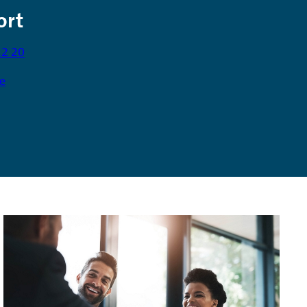
ort
12 20
e