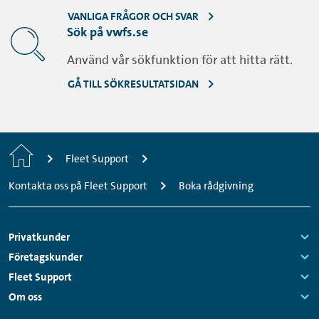
VANLIGA FRÅGOR OCH SVAR
Sök på vwfs.se
Använd vår sökfunktion för att hitta rätt.
GÅ TILL SÖKRESULTATSIDAN
Startsida
Fleet Support
Kontakta oss på Fleet Support
Boka rådgivning
Sidfotsmeny
Privatkunder
Links:
Företagskunder
Links:
Fleet Support
Links:
Om oss
Links: