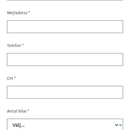
Mejladress
*
Kontaktinformation
Telefon
*
Ort
*
Data
Antal bilar
*