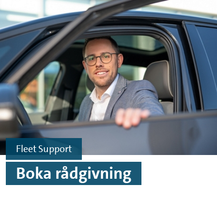
Hoppa till innehåll
Hoppa till sidfoten
Fleet Support
Boka rådgivning