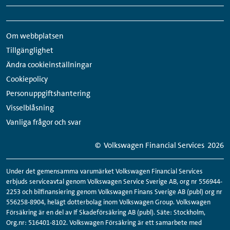
Snabbmeny
Sociala
sidfot
medier-
Om webbplatsen
länkar
Tillgänglighet
Ändra cookieinställningar
Cookiepolicy
Personuppgiftshantering
Visselblåsning
Vanliga frågor och svar
© Volkswagen Financial Services
2026
Under det gemensamma varumärket Volkswagen Financial Services
erbjuds serviceavtal genom Volkswagen Service Sverige AB, org nr 556944-
2253 och bilfinansiering genom Volkswagen Finans Sverige AB (publ) org nr
556258-8904, helägt dotterbolag inom Volkswagen Group. Volkswagen
Försäkring är en del av If Skadeförsäkring AB (publ). Säte: Stockholm,
Org.nr: 516401-8102. Volkswagen Försäkring är ett samarbete med