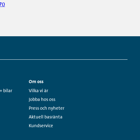
70
Om oss
Links:
+ bilar
Vilka vi är
Jobba hos oss
Press och nyheter
Aktuell basränta
Kundservice