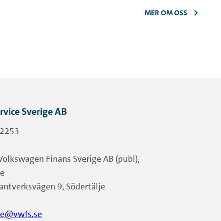
MER OM OSS
vice Sverige AB
-2253
Volkswagen Finans Sverige AB (publ),
je
antverksvägen 9, Södertälje
ce@vwfs.se