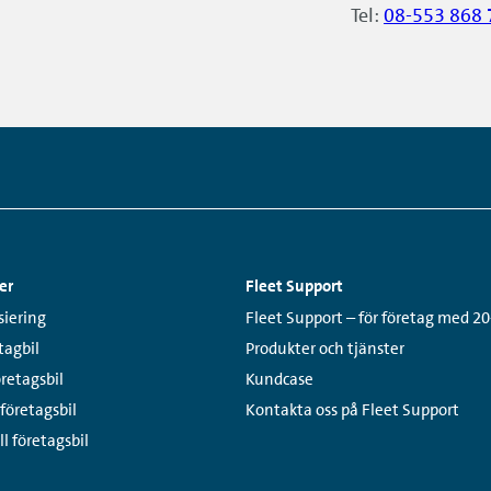
Tel:
08-553 868 
er
Fleet Support
Links:
siering
Fleet Support – för företag med 20
tagbil
Produkter och tjänster
öretagsbil
Kundcase
 företagsbil
Kontakta oss på Fleet Support
ll företagsbil