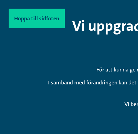
Hoppa till innehåll
Hoppa till sidfoten
Vi uppgrad
För att kunna ge 
I samband med förändringen kan det i 
Vi be