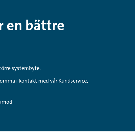
r en bättre
större systembyte.
r komma i kontakt med vår Kundservice,
lamod.