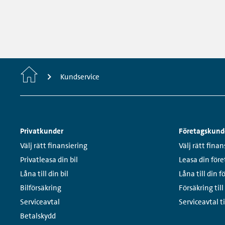
Startsida
Kundservice
Sidfotsmeny
Privatkunder
Företagskund
Links:
Links:
Välj rätt finansiering
Välj rätt finan
Privatleasa din bil
Leasa din före
Låna till din bil
Låna till din f
Bilförsäkring
Försäkring till
Serviceavtal
Serviceavtal ti
Betalskydd