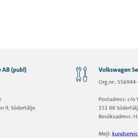
 AB (publ)
Volkswagen Ser
Org.nr.: 556944
e
Postadress: c/o 
n 9, Södertälje
151 88 Södertäl
Besöksadress: H
Mejl:
kundservi