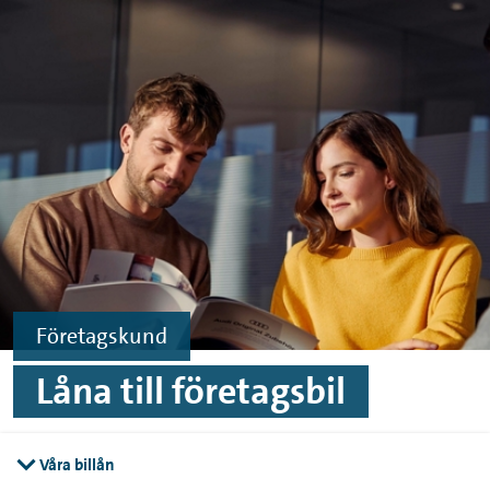
Hoppa till innehåll
Hoppa till sidfoten
Företagskund
Låna till företagsbil
Våra billån