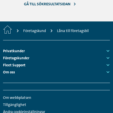
GÅ TILL SÖKRESULTATSIDAN
Startsida
Företagskund
Låna till företagsbil
Sidfotsmeny
Privatkunder
Links:
Företagskunder
Links:
Fleet Support
Links:
Om oss
Links:
Snabbmeny
Sociala
sidfot
medier-
Om webbplatsen
länkar
Tillgänglighet
Ändra cookieinställningar