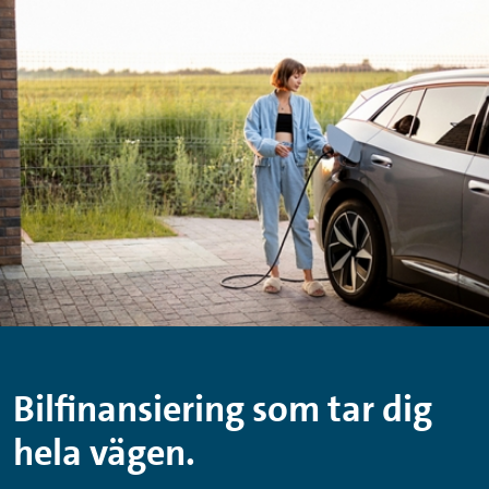
Hoppa till innehåll
Hoppa till sidfoten
Bilfinansiering som tar dig
hela vägen.