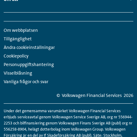
Links:
Snabbmeny
Sociala
sidfot
medier-
Om webbplatsen
länkar
Tillgänglighet
Ändra cookieinställningar
Cookiepolicy
Personuppgiftshantering
Visselblåsning
Vanliga frågor och svar
© Volkswagen Financial Services
2026
Under det gemensamma varumärket Volkswagen Financial Services
erbjuds serviceavtal genom Volkswagen Service Sverige AB, org nr 556944-
2253 och bilfinansiering genom Volkswagen Finans Sverige AB (publ) org nr
556258-8904, helägt dotterbolag inom Volkswagen Group. Volkswagen
Försäkring är en del av If Skadeförsäkring AB (publ). Säte: Stockholm,