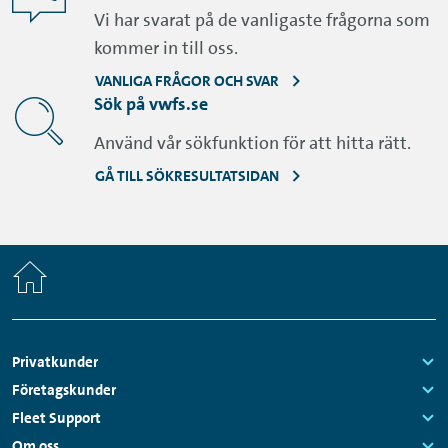
Vi har svarat på de vanligaste frågorna som
kommer in till oss.
VANLIGA FRÅGOR OCH SVAR
Sök på vwfs.se
Använd vår sökfunktion för att hitta rätt.
GÅ TILL SÖKRESULTATSIDAN
Home
Sidfotsmeny
Privatkunder
Links:
Företagskunder
Links:
Fleet Support
Links:
Om oss