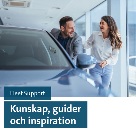
Hoppa till innehåll
Hoppa till sidfoten
Fleet Support
Kunskap, guider
och inspiration