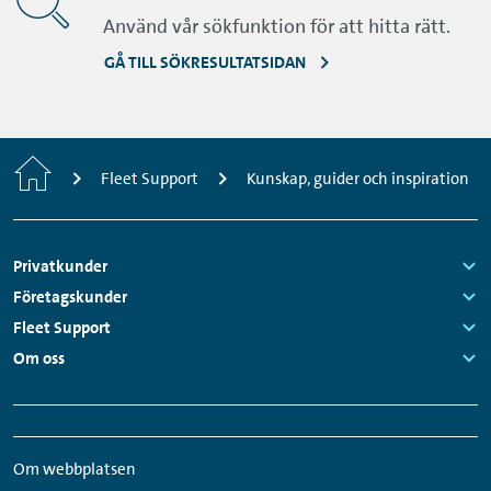
Använd vår sökfunktion för att hitta rätt.
GÅ TILL SÖKRESULTATSIDAN
Startsida
Fleet Support
Kunskap, guider och inspiration
Sidfotsmeny
Privatkunder
Links:
Företagskunder
Links:
Fleet Support
Links:
Om oss
Links:
Snabbmeny
Sociala
sidfot
medier-
Om webbplatsen
länkar