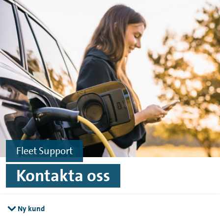
Hoppa till innehåll
Hoppa till sidfoten
Fleet Support
Kontakta oss
Ny kund