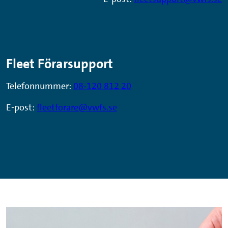
Fleet Förarsupport
Telefonnummer:
08-120 812 20
E-post:
fleetforare@vwfs.se