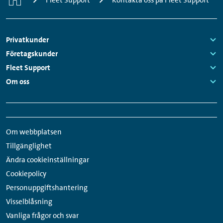
Sidfotsmeny
Privatkunder
Links:
Företagskunder
Links:
Fleet Support
Links:
Om oss
Links:
Snabbmeny
Sociala
sidfot
medier-
Om webbplatsen
länkar
Tillgänglighet
Ändra cookieinställningar
Cookiepolicy
Personuppgiftshantering
Visselblåsning
Vanliga frågor och svar