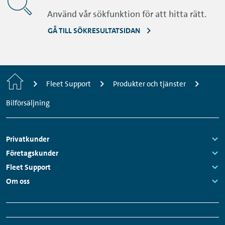
Använd vår sökfunktion för att hitta rätt.
GÅ TILL SÖKRESULTATSIDAN
Startsida
Fleet Support
Produkter och tjänster
Bilförsäljning
Sidfotsmeny
Privatkunder
Links:
Företagskunder
Links:
Fleet Support
Links:
Om oss
Links:
Snabbmeny
Sociala