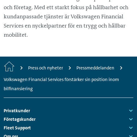
och företag. Med ett starkt fokus på hållbarhet och
kundanpassade tjänster är Volkswagen Financial
Services en nyckelpartner för en trygg och hållbar
mobilitet.
Startsida
Press och nyheter
Pressmeddelanden
Volkswagen Financial Services förstärker sin position inom
bilfinansiering
Sidfotsmeny
Privatkunder
Links:
Företagskunder
Links:
Fleet Support
Links:
Om oss