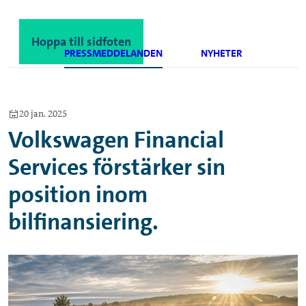
Hoppa till innehåll
Hoppa till sidfoten
PRESSMEDDELANDEN
NYHETER
20 jan. 2025
Volkswagen Financial
Services förstärker sin
position inom
bilfinansiering.