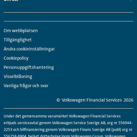
Links:
Snabbmeny
Sociala
sidfot
medier-
Om webbplatsen
länkar
Tillgänglighet
Ändra cookieinställningar
Cookiepolicy
Personuppgiftshantering
Visselblåsning
Vanliga frågor och svar
© Volkswagen Financial Services
2026
Under det gemensamma varumärket Volkswagen Financial Services
erbjuds serviceavtal genom Volkswagen Service Sverige AB, org nr 556944-
2253 och bilfinansiering genom Volkswagen Finans Sverige AB (publ) org nr
556258-8904, helägt dotterbolag inom Volkswagen Group. Volkswagen