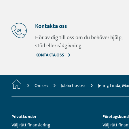
Kontakta oss
Hör av dig till oss om du behöver hjälp,
stöd eller rådgivning.
KONTAKTA OSS
Startsida
Om oss
Jobba hos oss
Jenny, Linda, Ma
Sidfotsmeny
Privatkunder
Företagskund
Links:
Links:
Välj rätt finansiering
Välj rätt finan