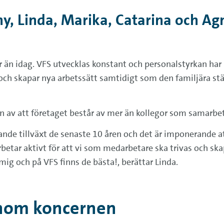
ny, Linda, Marika, Catarina och Ag
ar än idag. VFS utvecklas konstant och personalstyrkan har
er och skapar nya arbetssätt samtidigt som den familjära s
n av att företaget består av mer än kollegor som samarbet
nde tillväxt de senaste 10 åren och det är imponerande att
etar aktivt för att vi som medarbetare ska trivas och skap
mig och på VFS finns de bästa!, berättar Linda.
inom koncernen