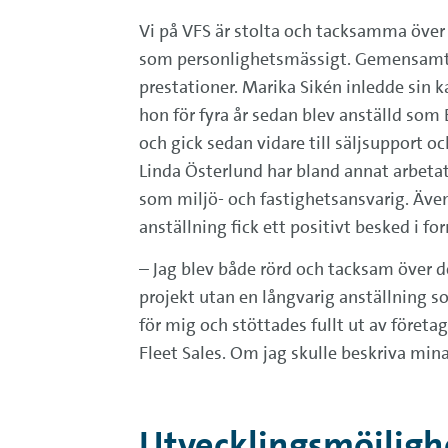
Vi på VFS är stolta och tacksamma över 
som personlighetsmässigt. Gemensamt fö
prestationer. Marika Sikén inledde sin 
hon för fyra år sedan blev anställd som 
och gick sedan vidare till säljsupport 
Linda Österlund har bland annat arbetat
som miljö- och fastighetsansvarig. Även
anställning fick ett positivt besked i for
– Jag blev både rörd och tacksam över d
projekt utan en långvarig anställning so
för mig och stöttades fullt ut av föret
Fleet Sales. Om jag skulle beskriva mina
Utvecklingsmöjlighe