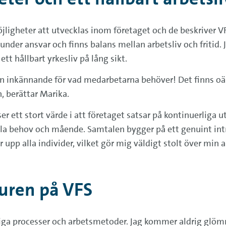
jligheter att utvecklas inom företaget och de beskriver 
t under ansvar och finns balans mellan arbetsliv och fritid
tt hållbart yrkesliv på lång sikt.
en inkännande för vad medarbetarna behöver! Det finns oä
, berättar Marika.
er ett stort värde i att företaget satsar på kontinuerliga
a behov och mående. Samtalen bygger på ett genuint intre
er upp alla individer, vilket gör mig väldigt stolt över mi
turen på VFS
iga processer och arbetsmetoder. Jag kommer aldrig glömma