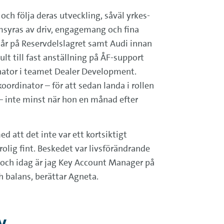
ch följa deras utveckling, såväl yrkes-
msyras av driv, engagemang och fina
 år på Reservdelslagret samt Audi innan
lt till fast anställning på ÅF-support
inator i teamet Dealer Development.
ordinator – för att sedan landa i rollen
– inte minst när hon en månad efter
 att det inte var ett kortsiktigt
rolig fint. Beskedet var livsförändrande
n och idag är jag Key Account Manager på
h balans, berättar Agneta.
v