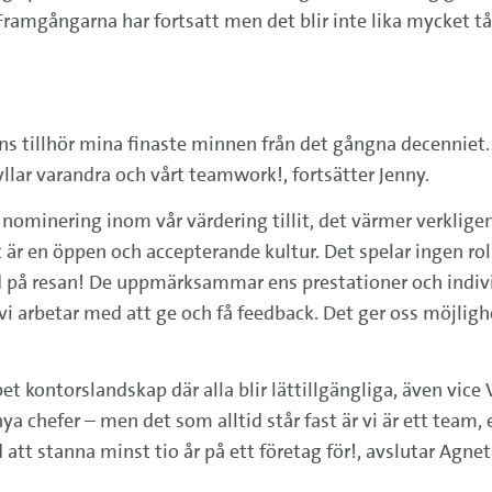
 Framgångarna har fortsatt men det blir inte lika mycket tå
s tillhör mina finaste minnen från det gångna decenniet. D
yllar varandra och vårt teamwork!, fortsätter Jenny.
 nominering inom vår värdering tillit, det värmer verkligen 
 är en öppen och accepterande kultur. Det spelar ingen ro
med på resan! De uppmärksammar ens prestationer och indiv
vi arbetar med att ge och få feedback. Det ger oss möjligh
kontorslandskap där alla blir lättillgängliga, även vice
ya chefer – men det som alltid står fast är vi är ett team, en
d att stanna minst tio år på ett företag för!, avslutar Agnet