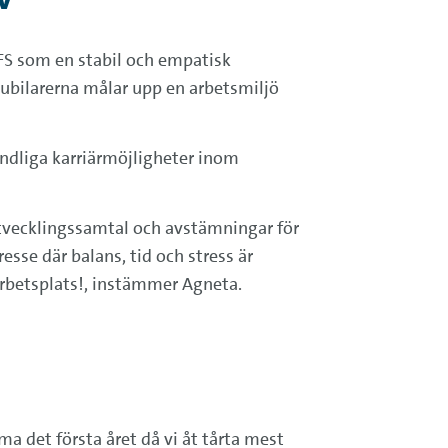
VFS som en stabil och empatisk
. Jubilarerna målar upp en arbetsmiljö
ndliga karriärmöjligheter inom
 utvecklingssamtal och avstämningar för
sse där balans, tid och stress är
n arbetsplats!, instämmer Agneta.
 det första året då vi åt tårta mest