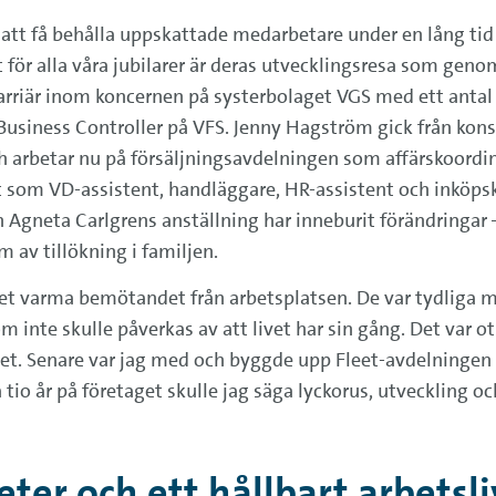
att få behålla uppskattade medarbetare under en lång tid o
r alla våra jubilarer är deras utvecklingsresa som geno
karriär inom koncernen på systerbolaget VGS med ett antal
Business Controller på VFS. Jenny Hagström gick från konsu
och arbetar nu på försäljningsavdelningen som affärskoord
 som VD-assistent, handläggare, HR-assistent och inköpsko
 Agneta Carlgrens anställning har inneburit förändringar 
m av tillökning i familjen.
et varma bemötandet från arbetsplatsen. De var tydliga med
m inte skulle påverkas av att livet har sin gång. Det var ot
aget. Senare var jag med och byggde upp Fleet-avdelninge
 tio år på företaget skulle jag säga lyckorus, utveckling oc
ter och ett hållbart arbetsli