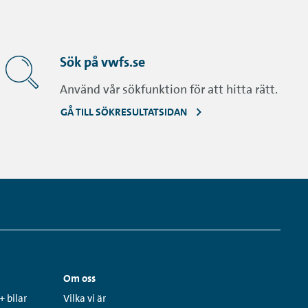
Sök på vwfs.se
Använd vår sökfunktion för att hitta rätt.
GÅ TILL SÖKRESULTATSIDAN
Om oss
Links:
+ bilar
Vilka vi är