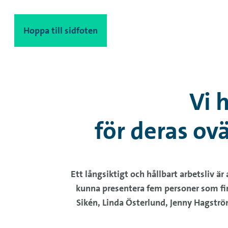
Hoppa till innehåll
Hoppa till sidfoten
Vi 
för deras ov
Ett långsiktigt och hållbart arbetsliv ä
kunna presentera fem personer som fira
Sikén, Linda Österlund, Jenny Hagström