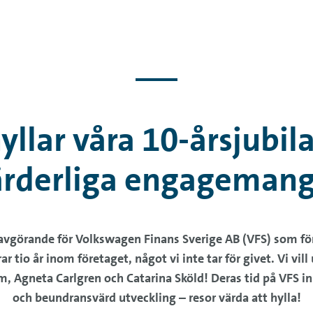
hyllar våra 10-årsjubila
ärderliga engagemang 
r avgörande för Volkswagen Finans Sverige AB (VFS) som för
r tio år inom företaget, något vi inte tar för givet. Vi vi
, Agneta Carlgren och Catarina Sköld! Deras tid på VFS inne
och beundransvärd utveckling – resor värda att hylla!