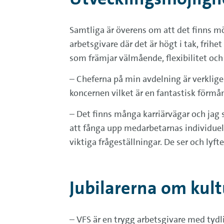
Samtliga är överens om att det finns mö
arbetsgivare där det är högt i tak, frihe
som främjar välmående, flexibilitet och e
– Cheferna på min avdelning är verklig
koncernen vilket är en fantastisk förmån
– Det finns många karriärvägar och jag s
att fånga upp medarbetarnas individuell
viktiga frågeställningar. De ser och lyft
Jubilarerna om kul
– VFS är en trygg arbetsgivare med tydl