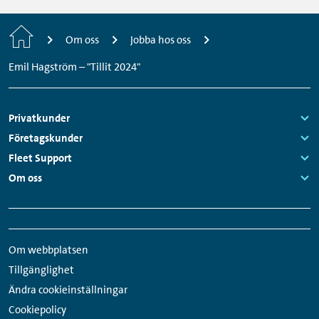
Startsida
Om oss
Jobba hos oss
Emil Hagström – "Tillit 2024"
Sidfotsmeny
Privatkunder
Links:
Företagskunder
Links:
Fleet Support
Links:
Om oss
Links:
Snabbmeny
Sociala
sidfot
medier-
Om webbplatsen
länkar
Tillgänglighet
Ändra cookieinställningar
Cookiepolicy