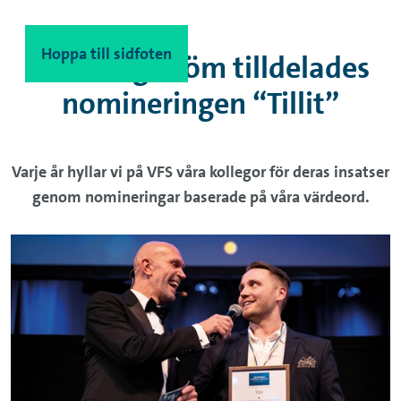
Hoppa till innehåll
Hoppa till sidfoten
Emil Hagström tilldelades
nomineringen “Tillit”
Varje år hyllar vi på VFS våra kollegor för deras insatser
genom nomineringar baserade på våra värdeord.