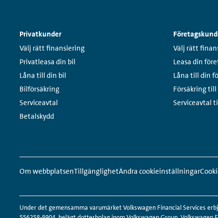
Sidfotsmeny
Privatkunder
Företagskund
Links:
Links:
Välj rätt finansiering
Välj rätt finan
Privatleasa din bil
Leasa din före
Låna till din bil
Låna till din f
Bilförsäkring
Försäkring till
Serviceavtal
Serviceavtal ti
Betalskydd
Snabbmeny
Sociala
sidfot
medier-
Om webbplatsen
Tillgänglighet
Ändra cookieinställningar
Cooki
länkar
Under det gemensamma varumärket Volkswagen Financial Services erbjud
556258-8904, helägt dotterbolag inom Volkswagen Group. Volkswagen För