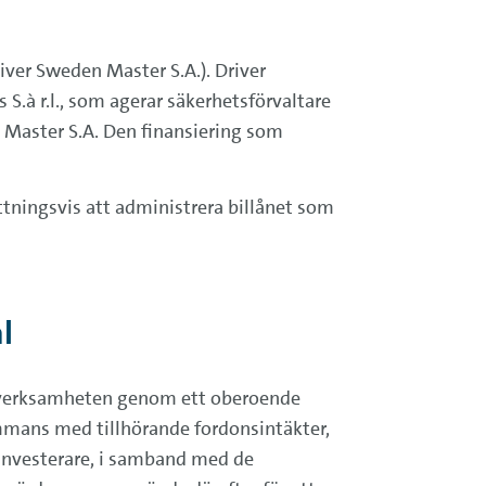
river Sweden Master S.A.). Driver
S.à r.l., som agerar säkerhetsförvaltare
 Master S.A. Den finansiering som
ttningsvis att administrera billånet som
l
era verksamheten genom ett oberoende
ammans med tillhörande fordonsintäkter,
r investerare, i samband med de