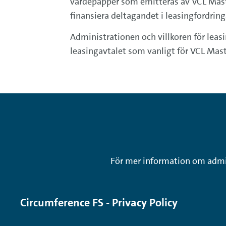
värdepapper som emitteras av VCL Maste
finansiera deltagandet i leasingfordring
Administrationen och villkoren för leas
leasingavtalet som vanligt för VCL Mas
För mer information om admini
Circumference FS - Privacy Policy