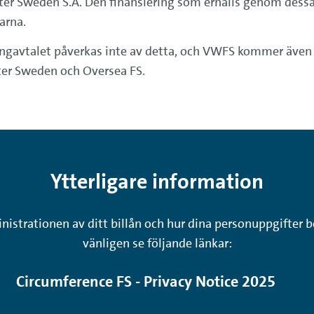
r Sweden S.A. Den finansiering som erhålls genom dessa 
arna.
ingavtalet påverkas inte av detta, och VWFS kommer även 
ter Sweden och Oversea FS.
Ytterligare information
strationen av ditt billån och hur dina personuppgifter b
vänligen se följande länkar:
Circumference FS - Privacy Notice 2025