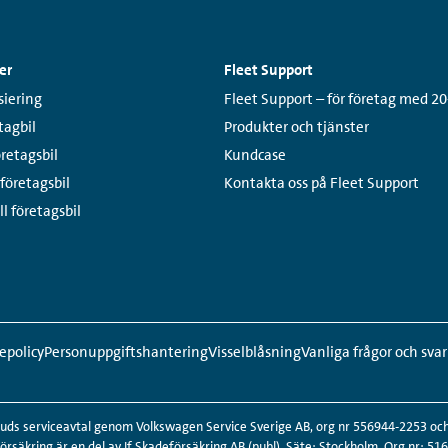
er
Fleet Support
Links:
siering
Fleet Support – för företag med 20
tagbil
Produkter och tjänster
öretagsbil
Kundcase
 företagsbil
Kontakta oss på Fleet Support
ll företagsbil
epolicy
Personuppgiftshantering
Visselblåsning
Vanliga frågor och svar
s serviceavtal genom Volkswagen Service Sverige AB, org nr 556944-2253 och b
säkring är en del av If Skadeförsäkring AB (publ). Säte: Stockholm, Org.nr: 