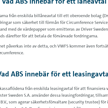
Vad ABS innebär för ett låneavtal
garna från enskilda billåneavtal till ett oberoende bolag (D
ingar som säkerhet till förmån för Circumference Services 
samband med de värdepapper som emitteras av Driver Sweden
 därefter för att betala de förvärvade fordringarna.
ånet påverkas inte av detta, och VWFS kommer även fortsä
ircumference.
Vad ABS innebär för ett leasingavta
 kassaflödena från enskilda leasingavtal för att finansi
ster Sweden S.A. använder dessa leasingfordringar, tills
B.V., som agerar säkerhetsförvaltare (security trustee) fö