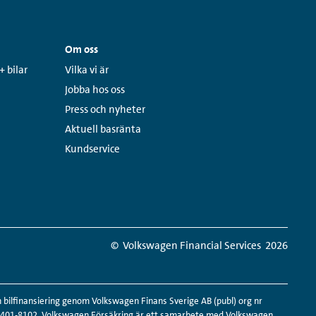
Om oss
Links:
+ bilar
Vilka vi är
Jobba hos oss
Press och nyheter
Aktuell basränta
Kundservice
© Volkswagen Financial Services
2026
ilfinansiering genom Volkswagen Finans Sverige AB (publ) org nr
516401-8102. Volkswagen Försäkring är ett samarbete med Volkswagen