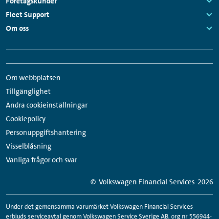
Links:
Företagskunder
Links:
Fleet Support
Links:
Om oss
Links:
Snabbmeny
Sociala
sidfot
medier-
Om webbplatsen
länkar
Tillgänglighet
Ändra cookieinställningar
Cookiepolicy
Personuppgiftshantering
Visselblåsning
Vanliga frågor och svar
© Volkswagen Financial Services
2026
Under det gemensamma varumärket Volkswagen Financial Services
erbjuds serviceavtal genom Volkswagen Service Sverige AB, org nr 556944-