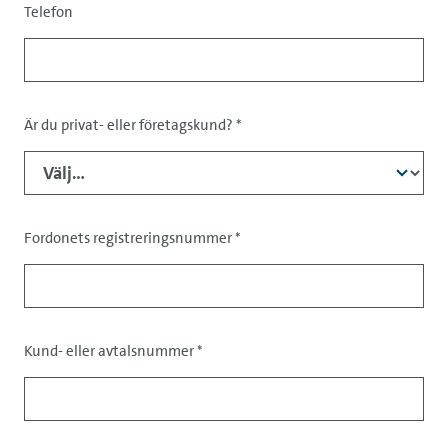
Telefon
Är du privat- eller företagskund?
*
Data
Fordonets registreringsnummer
*
Kund- eller avtalsnummer
*